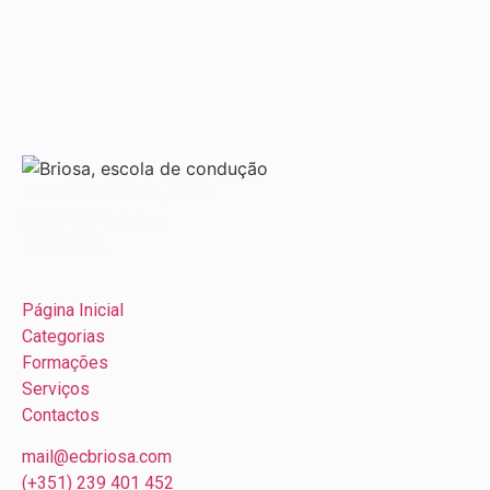
Rua Carlos Seixas, nº163
3030-177 Coimbra
PORTUGAL
Página Inicial
Categorias
Formações
Serviços
Contactos
mail@ecbriosa.com
(+351) 239 401 452