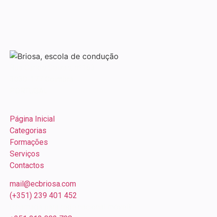
Rua Carlos Seixas, nº163
3030-177 Coimbra
PORTUGAL
Página Inicial
Categorias
Formações
Serviços
Contactos
mail@ecbriosa.com
(+351) 239 401 452
(chamada para rede nacional móvel)